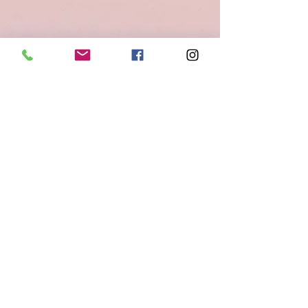
Preparation
Previous
Next
©2024 LesGourmandisesDes3Na
Mentions Légales
-
Cookies
lesgourmandisesdes3Na@outlook.fr
07 85 32 13 99
16 rue de la ronsière 37360 Beaumont